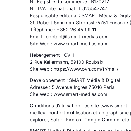
N° Registre du commerce : B170212
N° TVA international : LU25547747
Responsable éditorial : SMART Média & Digita
39 Robert Schuman-StroossL-5751 Frisange
Téléphone : +352 26 45 99 11
Email : contact@smart-medias.com
Site Web : www.smart-medias.com
Hébergement : OVH
2 Rue Kellermann, 59100 Roubaix
Site Web : https://www.ovh.com/fr/mail/
Développement : SMART Média & Digital
Adresse : 5 Avenue Ingres 75016 Paris
Site Web : www.smart-medias.com
Conditions d’utilisation : ce site (www.smar
meilleur confort d’utilisation et un graphis
explorer, Safari, Firefox, Google Chrome, etc
SMART Média & Digital met en œuvre tous les m