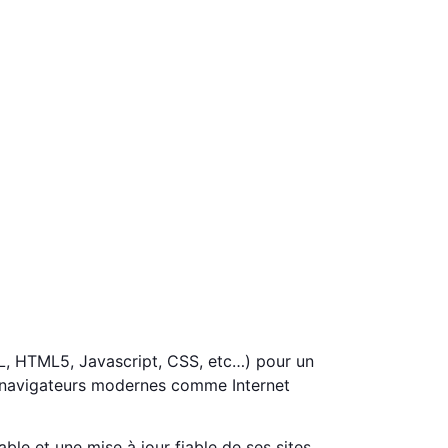
L, HTML5, Javascript, CSS, etc…) pour un
s navigateurs modernes comme Internet
le et une mise à jour fiable de ses sites