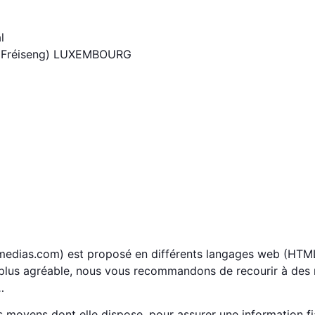
l
 (Fréiseng) LUXEMBOURG
t-medias.com) est proposé en différents langages web (HTM
me plus agréable, nous vous recommandons de recourir à de
…
oyens dont elle dispose, pour assurer une information fiab